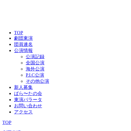
TOP
劇団東演
団員連名
公演情報
公演記録
全国公演
海外公演
P.I.C公演
その他公演
新人募集
ぱら〜たの会
東演パラータ
お問い合わせ
アクセス
TOP