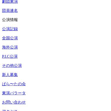
劇団東演
団員連名
公演情報
公演記録
全国公演
海外公演
P.I.C公演
その他公演
新人募集
ぱら〜たの会
東演パラータ
お問い合わせ