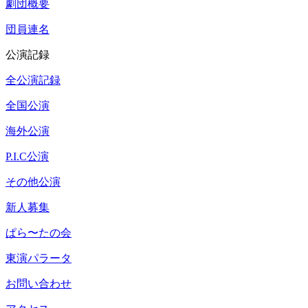
劇団概要
団員連名
公演記録
全公演記録
全国公演
海外公演
P.I.C公演
その他公演
新人募集
ぱら〜たの会
東演パラータ
お問い合わせ