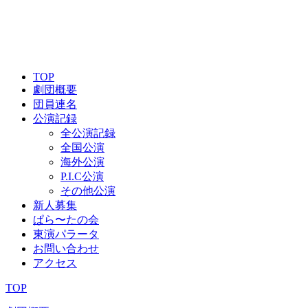
TOP
劇団概要
団員連名
公演記録
全公演記録
全国公演
海外公演
P.I.C公演
その他公演
新人募集
ぱら〜たの会
東演パラータ
お問い合わせ
アクセス
TOP