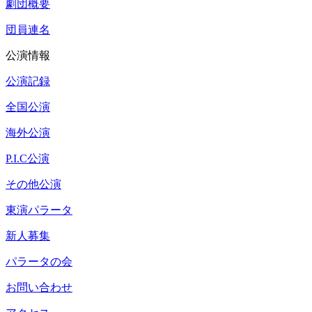
劇団概要
団員連名
公演情報
公演記録
全国公演
海外公演
P.I.C公演
その他公演
東演パラータ
新人募集
パラータの会
お問い合わせ