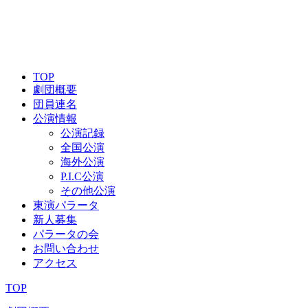
TOP
劇団概要
団員連名
公演情報
公演記録
全国公演
海外公演
P.I.C公演
その他公演
東演パラータ
新人募集
パラータの会
お問い合わせ
アクセス
TOP